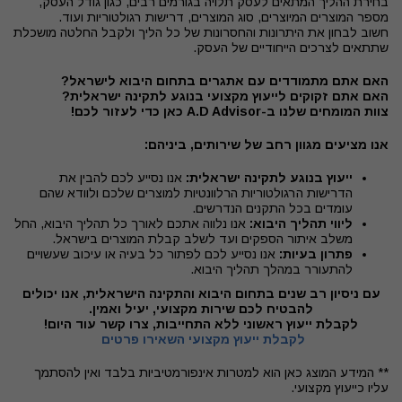
בחירת ההליך המתאים לעסק תלויה בגורמים רבים, כגון גודל העסק,
מספר המוצרים המיוצרים, סוג המוצרים, דרישות רגולטוריות ועוד.
חשוב לבחון את היתרונות והחסרונות של כל הליך ולקבל החלטה מושכלת
שתתאים לצרכים הייחודיים של העסק.
האם אתם מתמודדים עם אתגרים בתחום היבוא לישראל?
האם אתם זקוקים לייעוץ מקצועי בנוגע לתקינה ישראלית?
צוות המומחים שלנו ב-A.D Advisor
כאן כדי לעזור לכם!
אנו מציעים מגוון רחב של שירותים, ביניהם:
ייעוץ בנוגע לתקינה ישראלית:
אנו נסייע לכם להבין את
הדרישות הרגולטוריות הרלוונטיות למוצרים שלכם ולוודא שהם
עומדים בכל התקנים הנדרשים.
ליווי תהליך היבוא:
אנו נלווה אתכם לאורך כל תהליך היבוא, החל
משלב איתור הספקים ועד לשלב קבלת המוצרים בישראל.
פתרון בעיות:
אנו נסייע לכם לפתור כל בעיה או עיכוב שעשויים
להתעורר במהלך תהליך היבוא.
עם ניסיון רב שנים בתחום
היבוא והתקינה הישראלית, אנו יכולים
להבטיח לכם שירות מקצועי, יעיל ואמין.
לקבלת ייעוץ ראשוני ללא התחייבות, צרו קשר עוד היום!
לקבלת ייעוץ מקצועי השאירו פרטים
** המידע המוצג כאן הוא למטרות אינפורמטיביות בלבד ואין להסתמך
עליו כייעוץ מקצועי.