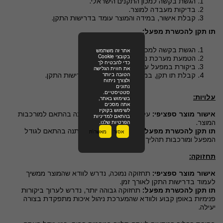
הגשת בקשה למכון התקנים הישראלי.
בדיקות מעבדה למוצר.
קבלת אישור, במידה והמוצר עומד בדרישות התקן.
תו תקן להכשרת מפעל:
הגשת בקשה למכון התקנים הישראלי.
אתר זה משתמש
בקובצי Cookie
הטמעת מערכת ניהול איכות במפעל.
כדי להבטיח לך
ביקורת במפעל על ידי צוות מכון התקנים.
את חווית הגלישה
הטובה ביותר
קבלת תו תקן, במידה והמפעל עומד בדרישות התקן.
ולצורך ניתוח
נתונים
סטטיסטיים.
עלויות:
בשימוש באתר,
אתה מסכים
לשימוש בקוקיז
אישור מוצר ספציפי:
עלות נמוכה יחסית, משתנה בהתאם למורכבות
בהתאם למדיניות
הפרטיות שלנו.
המוצר.
תו תקן להכשרת מפעל:
עלות גבוהה יותר, משתנה בהתאם לגודל
אסור
מאשר\ת
המפעל ומורכבות תהליך הייצור.
תחזוקה:
אישור מוצר ספציפי:
תחזוקה נמוכה, נדרש לוודא שהמוצר ממשיך
לעמוד בדרישות התקן לאורך זמן.
תו תקן להכשרת מפעל:
תחזוקה גבוהה יותר, נדרש לערוך ביקורות
פנימיות באופן קבוע ולוודא שהמערכת ניהול איכות מתפקדת בצורה
יעילה.