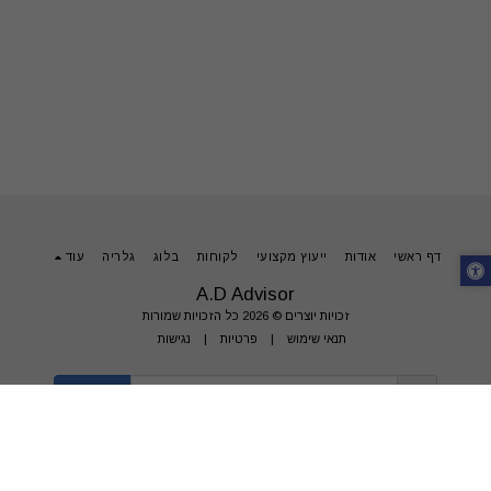
דף ראשי
אודות
ייעוץ מקצועי
לקוחות
בלוג
גלריה
עוד
A.D Advisor
זכויות יוצרים © 2026 כל הזכויות שמורות
תנאי שימוש
|
פרטיות
|
נגישות
הירשם