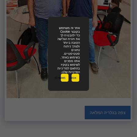
אתר זה משתמש
בקובצי Cookie
כדי להבטיח לך
את חווית הגלישה
הטובה ביותר
ולצורך ניתוח
נתונים
סטטיסטיים.
בשימוש באתר,
אתה מסכים
לשימוש בקוקיז
בהתאם למדיניות
הפרטיות שלנו.
אסור
מאשר\ת
צפה בגלריה המלאה